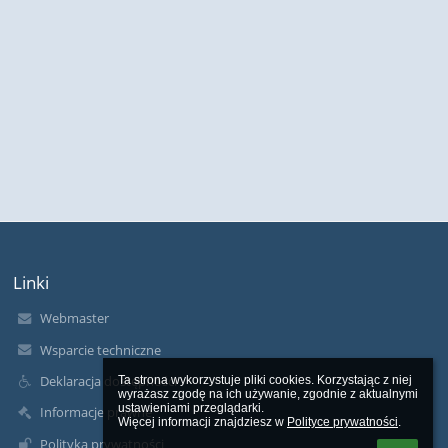
Linki
Webmaster
Wsparcie techniczne
Deklaracja dostępności
Ta strona wykorzystuje pliki cookies. Korzystając z niej 
wyrażasz zgodę na ich używanie, zgodnie z aktualnymi 
ustawieniami przeglądarki.

Informacje prawne
Więcej informacji znajdziesz w 
Polityce prywatności
.
Polityka prywatności