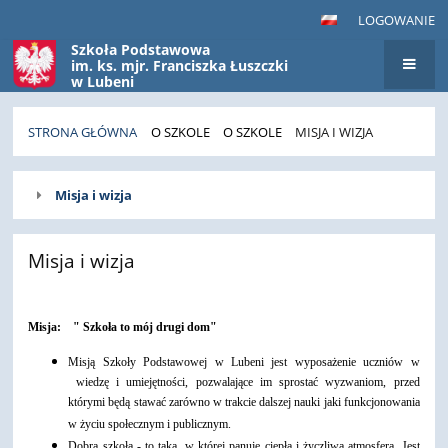
LOGOWANIE
Szkoła Podstawowa
im. ks. mjr. Franciszka Łuszczki
w Lubeni
STRONA GŁÓWNA
O SZKOLE
O SZKOLE
MISJA I WIZJA
Misja
Misja i wizja
i
wizja
Misja i wizja
Misja: " Szkoła to mój drugi dom"
Misją Szkoły Podstawowej w Lubeni jest wyposażenie uczniów w
wiedzę i umiejętności, pozwalające im sprostać wyzwaniom, przed
którymi będą stawać zarówno w trakcie dalszej nauki jaki funkcjonowania
w życiu społecznym i publicznym.
Dobra szkoła - to taka, w której panuje ciepła i życzliwa atmosfera. Jest