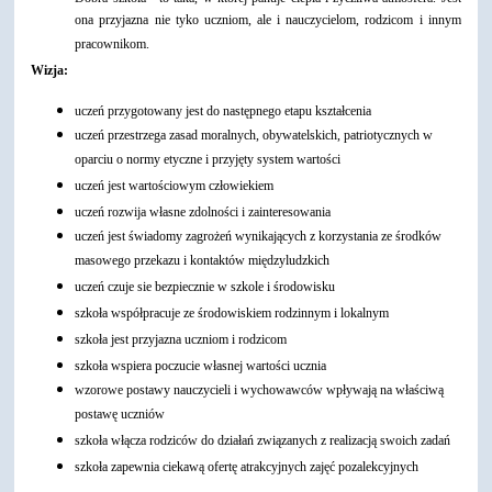
ona przyjazna nie tyko uczniom, ale i nauczycielom, rodzicom i innym
pracownikom.
Wizja:
uczeń przygotowany jest do następnego etapu kształcenia
uczeń przestrzega zasad moralnych, obywatelskich, patriotycznych w
oparciu o normy etyczne i przyjęty system wartości
uczeń jest wartościowym człowiekiem
uczeń rozwija własne zdolności i zainteresowania
uczeń jest świadomy zagrożeń wynikających z korzystania ze środków
masowego przekazu i kontaktów międzyludzkich
uczeń czuje sie bezpiecznie w szkole i środowisku
szkoła współpracuje ze środowiskiem rodzinnym i lokalnym
szkoła jest przyjazna uczniom i rodzicom
szkoła wspiera poczucie własnej wartości ucznia
wzorowe postawy nauczycieli i wychowawców wpływają na właściwą
postawę uczniów
szkoła włącza rodziców do działań związanych z realizacją swoich zadań
szkoła zapewnia ciekawą ofertę atrakcyjnych zajęć pozalekcyjnych