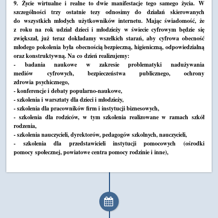
9. Życie wirtualne i realne to dwie manifestacje tego samego życia. W
szczególności trzy ostatnie tezy odnosimy do działań skierowanych
do wszystkich młodych użytkowników internetu. Mając świadomość, że
z roku na rok udział dzieci i młodzieży w świecie cyfrowym będzie się
zwiększał, już teraz dokładamy wszelkich starań, aby cyfrowa obecność
młodego pokolenia była obecnością bezpieczną, higieniczną, odpowiedzialną
oraz konstruktywną. Na co dzień realizujemy:
- badania naukowe w zakresie problematyki nadużywania
mediów cyfrowych, bezpieczeństwa publicznego, ochrony
zdrowia psychicznego,
- konferencje i debaty popularno-naukowe,
- szkolenia i warsztaty dla dzieci i młodzieży,
- szkolenia dla pracowników firm i instytucji biznesowych,
- szkolenia dla rodziców, w tym szkolenia realizowane w ramach szkół
rodzenia,
- szkolenia nauczycieli, dyrektorów, pedagogów szkolnych, nauczycieli,
- szkolenia dla przedstawicieli instytucji pomocowych (ośrodki
pomocy społecznej, powiatowe centra pomocy rodzinie i inne),