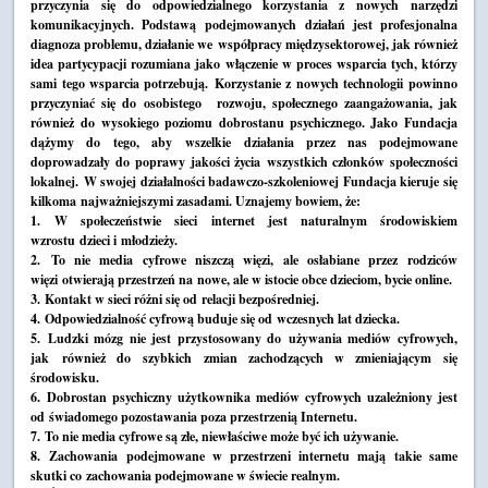
przyczynia się do odpowiedzialnego korzystania z nowych narzędzi
komunikacyjnych. Podstawą podejmowanych działań jest profesjonalna
diagnoza problemu, działanie we współpracy międzysektorowej, jak również
idea partycypacji rozumiana jako włączenie w proces wsparcia tych, którzy
sami tego wsparcia potrzebują. Korzystanie z nowych technologii powinno
przyczyniać się do osobistego rozwoju, społecznego zaangażowania, jak
również do wysokiego poziomu dobrostanu psychicznego. Jako Fundacja
dążymy do tego, aby wszelkie działania przez nas podejmowane
doprowadzały do poprawy jakości życia wszystkich członków społeczności
lokalnej. W swojej działalności badawczo-szkoleniowej Fundacja kieruje się
kilkoma najważniejszymi zasadami. Uznajemy bowiem, że:
1. W społeczeństwie sieci internet jest naturalnym środowiskiem
wzrostu dzieci i młodzieży.
2. To nie media cyfrowe niszczą więzi, ale osłabiane przez rodziców
więzi otwierają przestrzeń na nowe, ale w istocie obce dzieciom, bycie online.
3. Kontakt w sieci różni się od relacji bezpośredniej.
4. Odpowiedzialność cyfrową buduje się od wczesnych lat dziecka.
5. Ludzki mózg nie jest przystosowany do używania mediów cyfrowych,
jak również do szybkich zmian zachodzących w zmieniającym się
środowisku.
6. Dobrostan psychiczny użytkownika mediów cyfrowych uzależniony jest
od świadomego pozostawania poza przestrzenią Internetu.
7. To nie media cyfrowe są złe, niewłaściwe może być ich używanie.
8. Zachowania podejmowane w przestrzeni internetu mają takie same
skutki co zachowania podejmowane w świecie realnym.