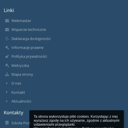
Linki
Webmaster
Wsparcie techniczne
Deklaracja dostępności
Informacje prawne
Polityka prywatności
Metryczka
Mapa strony
O nas
Kontakt
Aktualności
Kontakty
Ta strona wykorzystuje pliki cookies. Korzystając z niej 
wyrażasz zgodę na ich używanie, zgodnie z aktualnymi 
Szkoła Podstawowa im.ks.mjr. Franciszka Łuszczki
ustawieniami przeglądarki.
