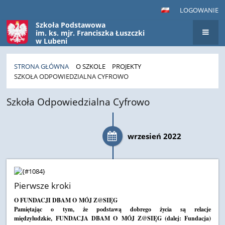
LOGOWANIE
Szkoła Podstawowa
im. ks. mjr. Franciszka Łuszczki
w Lubeni
STRONA GŁÓWNA
O SZKOLE
PROJEKTY
SZKOŁA ODPOWIEDZIALNA CYFROWO
Szkoła
Szkoła Odpowiedzialna Cyfrowo
Odpowiedzialna
Cyfrowo
wrzesień 2022
Pierwsze kroki
O FUNDACJI DBAM O MÓJ Z@SIĘG
Pamiętając o tym, że podstawą dobrego życia są relacje
międzyludzkie, FUNDACJA DBAM O MÓJ Z@SIĘG (dalej: Fundacja)