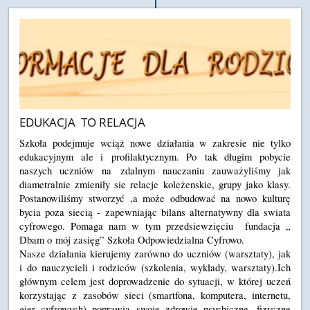
EDUKACJA TO RELACJA
Szko
ł
a podejmuje wci
ąż
nowe dzia
ł
ania w zakresie nie tylko
edukacyjnym ale i profilaktycznym. Po tak d
ł
ugim pobycie
naszych uczni
ó
w na zdalnym nauczaniu zauwa
ż
yli
ś
my jak
diametralnie zmieni
ł
y sie relacje kole
ż
enskie, grupy jako klasy.
Postanowili
ś
my stworzy
ć
,a mo
ż
e odbudowa
ć
na nowo kultur
ę
bycia poza sieci
ą
- zapewniaj
ą
c bilans alternatywny dla swiata
cyfrowego. Pomaga nam w tym przedsiewzi
ę
ciu fundacja
„
Dbam o m
ó
j zasi
ę
g
”
Szko
ł
a Odpowiedzialna Cyfrowo.
Nasze dzia
ł
ania kierujemy zar
ó
wno do uczni
ó
w (warsztaty), jak
i do nauczycieli i rodzic
ó
w (szkolenia, wyk
ł
ady, warsztaty).Ich
g
łó
wnym celem jest doprowadzenie do sytuacji, w kt
ó
rej ucze
ń
korzystaj
ą
c z zasob
ó
w sieci (smartfona, komputera, internetu,
gier cyfrowych) poprawia swoje zdrowie psychiczne, fizyczne