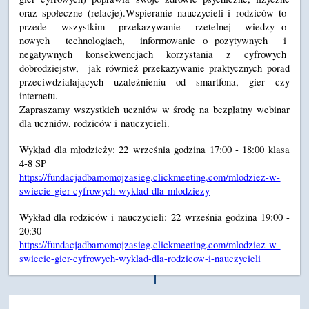
oraz spo
ł
eczne (relacje).Wspieranie nauczycieli i rodzic
ó
w to
przede wszystkim przekazywanie rzetelnej wiedzy o
nowych technologiach, informowanie o
pozytywnych i
negatywnych konsekwencjach korzystania z cyfrowych
dobrodziejstw, jak r
ó
wnie
ż
przekazywanie praktycznych porad
przeciwdzia
ł
aj
ą
cych uzale
ż
nieniu od smartfona, gier czy
internetu.
Zapraszamy wszystkich uczni
ó
w w
ś
rod
ę
na bezp
ł
atny webinar
dla uczni
ó
w, rodzic
ó
w i nauczycieli.
Wyk
ł
ad dla m
ł
odzie
ż
y: 22 wrze
ś
nia godzina 17:00 - 18:00 klasa
4-8 SP
https://fundacjadbamomojzasieg.clickmeeting.com/mlodziez-w-
swiecie-gier-cyfrowych-wyklad-dla-mlodziezy
Wyk
ł
ad dla rodzic
ó
w i nauczycieli: 22 wrze
ś
nia godzina 19:00 -
20:30
https://fundacjadbamomojzasieg.clickmeeting.com/mlodziez-w-
swiecie-gier-cyfrowych-wyklad-dla-rodzicow-i-nauczycieli