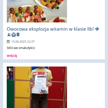
Owocowa eksplozja witamin w klasie IIb! 🍓
🍌🥝🍫
15.06.2025 22:37
SKO-we smakołyki:)
WIĘCEJ