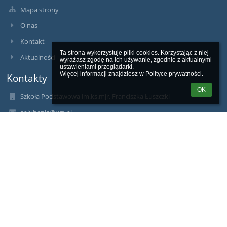
Mapa strony
O nas
Kontakt
Ta strona wykorzystuje pliki cookies. Korzystając z niej 
Aktualności
wyrażasz zgodę na ich używanie, zgodnie z aktualnymi 
ustawieniami przeglądarki.

Więcej informacji znajdziesz w 
Polityce prywatności
.
Kontakty
OK
Szkoła Podstawowa im.ks.mjr. Franciszka Łuszczki
splubenia@wp.pl
17 8710007
36-042 Lubenia 100
Poland
mgr Katarzyna Nastaszyc
Bartosz Zgurski
abi.zgurski@gmail.com
tel. 694 822 943
Galeria zdjęć