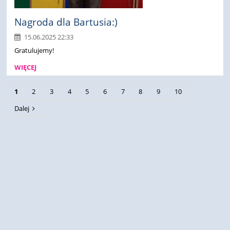
Nagroda dla Bartusia:)
15.06.2025 22:33
Gratulujemy!
WIĘCEJ
1
2
3
4
5
6
7
8
9
10
Dalej