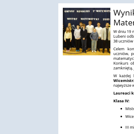
Wyni
Mate
W dniu 19 m
Lubeni odb
38 uczniów 
Celem kon
uczniów, p
matematycz
Konkurs ob
zamkniętą, 
W każdej 
Wicemistr
najwyższe w
Laureaci 
Klasa IV:
Mist
Wice
III m