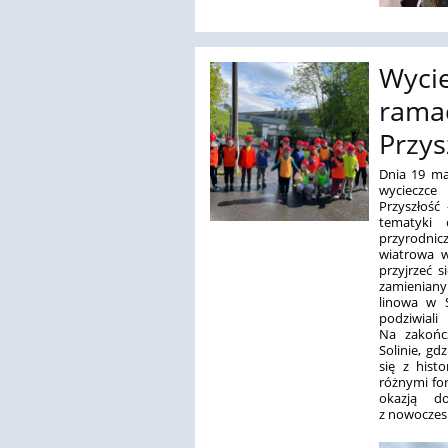
Wycie
rama
Przys
Dnia 19 maj
wycieczce
Przyszłość
tematyki 
przyrodni
wiatrowa w
przyjrzeć 
zamieniany 
linowa w S
podziwial
Na zakończ
Solinie, gd
się z hist
różnymi fo
okazją d
z nowoczes