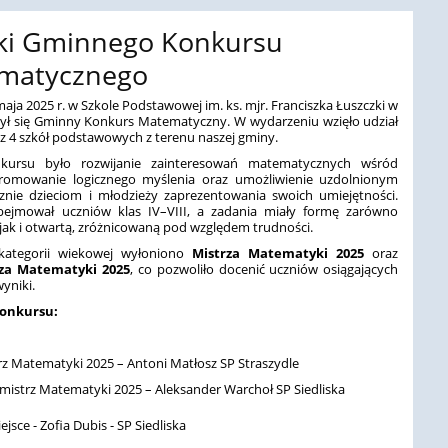
ki Gminnego Konkursu
matycznego
aja 2025 r. w Szkole Podstawowej im. ks. mjr. Franciszka Łuszczki w
ył się Gminny Konkurs Matematyczny. W wydarzeniu wzięło udział
z 4 szkół podstawowych z terenu naszej gminy.
kursu było rozwijanie zainteresowań matematycznych wśród
romowanie logicznego myślenia oraz umożliwienie uzdolnionym
nie dzieciom i młodzieży zaprezentowania swoich umiejętności.
ejmował uczniów klas IV–VIII, a zadania miały formę zarówno
jak i otwartą, zróżnicowaną pod względem trudności.
kategorii wiekowej wyłoniono
Mistrza Matematyki 2025
oraz
za Matematyki 2025
, co pozwoliło docenić uczniów osiągających
yniki.
konkursu:
rz Matematyki 2025 –
Antoni Matłosz SP Straszydle
mistrz Matematyki 2025 –
Aleksander Warchoł SP Siedliska
iejsce - Zofia Dubis - SP Siedliska