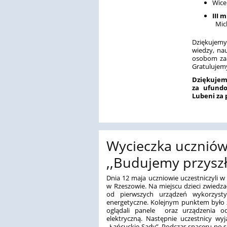
Wice
III 
Mich
Dziękujem
wiedzy, na
osobom zaa
Gratulujemy
Dziękuj
za ufund
Lubeni za
Wycieczka uczniów k
,,Budujemy przysz
Dnia 12 maja uczniowie uczestniczyli 
w Rzeszowie. Na miejscu dzieci zwiedza
od pierwszych urządzeń wykorzyst
energetyczne. Kolejnym punktem było z
oglądali panele oraz urządzenia odp
elektryczną. Następnie uczestnicy wy
,,Łańcuckie Sady”. Podczas spaceru po 