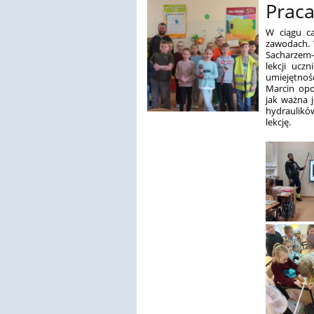
Praca
W ciągu ca
zawodach. 
Sacharzem- 
lekcji ucz
umiejętno
Marcin opo
jak ważna j
hydraulików
lekcję.