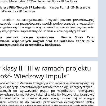
mistrz Matematyki 2025 – Sebastian Burz - SP Siedliska
miejsce Filip Tłuczek SP Lubenia,
Kacper Fornal - SP Straszydle,
ał Warchoł -
SP Siedliska
y uczniom za zaangażowanie i wysoki poziom prezentowanej
uczycielom za przygotowanie swoich podopiecznych, a wszystkim
ngażowanym w organizację za wkład w sukces tego wydarzenia.
 zwycięzcom i zapraszamy do udziału w kolejnej edycji za rok!
emy również naszym sponsorom Firmie Sołek Cars
owanie wspaniałych nagród oraz Delikatesom Centrum w
 poczęstunek dla uczestników konkursu.
lasy II i III w ramach projektu
łość- Wiedzowy Impuls”
w wycieczce do Muzeum Energetyki Podkarpackiej, mieszczącego się
ły ekspozycje przedstawiające rozwój technologii energetycznych -
ywanych do wytwarzania prądu po współczesne rozwiązania
wiedzanie farmy fotowoltaicznej w okolicy Przeworska. Uczniowie
owiedzialne za przekształcanie energii słonecznej w energię
jazdu wybrali się do Zakładu przetwórstwa ekologicznego jabłek
sadzie uczniowie poznali różne gatunki drzew owocowych, właściciel