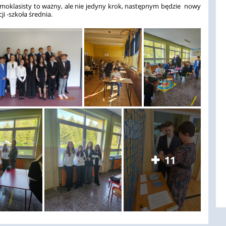
moklasisty to ważny, ale nie jedyny krok, następnym będzie nowy
ji -szkoła średnia.
11