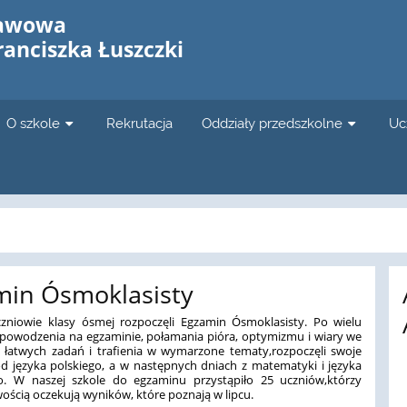
tawowa
Franciszka Łuszczki
O szkole
Rekrutacja
Oddziały przedszkolne
Uc
min Ósmoklasisty
zniowie klasy ósmej rozpoczęli Egzamin Ósmoklasisty.
Po wielu
 powodzenia na egzaminie, połamania pióra, optymizmu i wiary we
y, łatwych zadań i trafienia w wymarzone tematy,rozpoczęli swoje
d języka polskiego, a w następnych dniach z matematyki i języka
go. W naszej szkole do egzaminu przystąpiło 25 uczniów,którzy
iwością oczekują wyników, które poznają w lipcu.