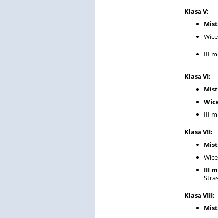
Klasa V:
Mist
Wice
III m
Klasa VI:
Mist
Wice
III m
Klasa VII:
Mist
Wice
III 
Stra
Klasa VIII:
Mist