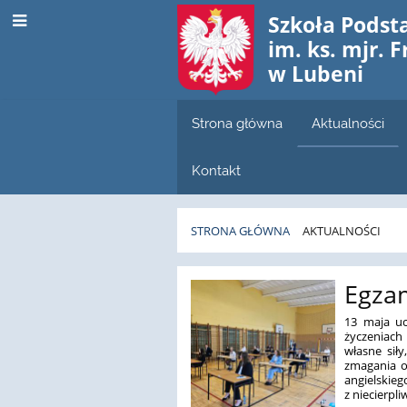
Szkoła Pods
im. ks. mjr. 
w Lubeni
Strona główna
Aktualności
Kontakt
STRONA GŁÓWNA
AKTUALNOŚCI
Aktualności
Egza
13 maja uc
życzeniach
własne sił
zmagania o
angielskie
z niecierpl