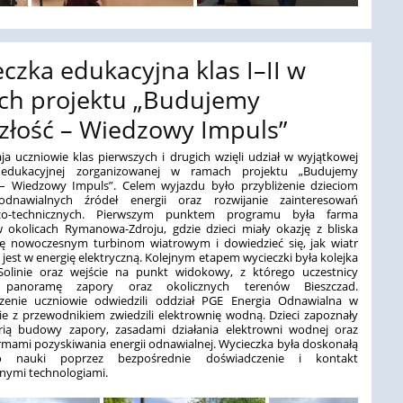
czka edukacyjna klas I–II w
ch projektu „Budujemy
złość – Wiedzowy Impuls”
a uczniowie klas pierwszych i drugich wzięli udział w wyjątkowej
 edukacyjnej zorganizowanej w ramach projektu „Budujemy
 – Wiedzowy Impuls”. Celem wyjazdu było przybliżenie dzieciom
odnawialnych źródeł energii oraz rozwijanie zainteresowań
czo-technicznych. Pierwszym punktem programu była farma
 okolicach Rymanowa-Zdroju, gdzie dzieci miały okazję z bliska
się nowoczesnym turbinom wiatrowym i dowiedzieć się, jak wiatr
jest w energię elektryczną. Kolejnym etapem wycieczki była kolejka
olinie oraz wejście na punkt widokowy, z którego uczestnicy
i panoramę zapory oraz okolicznych terenów Bieszczad.
enie uczniowie odwiedzili oddział PGE Energia Odnawialna w
zie z przewodnikiem zwiedzili elektrownię wodną. Dzieci zapoznały
orią budowy zapory, zasadami działania elektrowni wodnej oraz
rmami pozyskiwania energii odnawialnej. Wycieczka była doskonałą
o nauki poprzez bezpośrednie doświadczenie i kontakt
nymi technologiami.